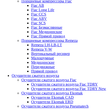
Поршневые компрессоры Fiac
Fiac AB
Fiac Long Life
Fiac CCS
Fiac ABV
Fiac SCS
Fiac Безмаслянные
Fiac Медицинские
Fiac Прямой привод
Поршневые компрессоры Remeza
Remeza LH-LB-LT
Remeza V-W
Вертикальный ресивер
Малошумные
Медицинские
Передвижные
Прямой привод
Осушители сжатого воздуха
Осушители сжатого воздуха Fiac
Осушители сжатого воздуха Fiac TDRY
Осушители сжатого воздуха Fiac TDRY New
Осушители сжатого воздуха Ekomak
Осушители Ekomak CAD
Осушители Ekomak ERD
Осушители сжатого воздуха Pneumatech