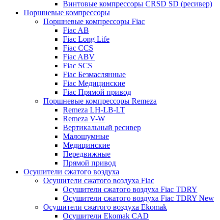
Винтовые компрессоры CRSD SD (ресивер)
Поршневые компрессоры
Поршневые компрессоры Fiac
Fiac AB
Fiac Long Life
Fiac CCS
Fiac ABV
Fiac SCS
Fiac Безмаслянные
Fiac Медицинские
Fiac Прямой привод
Поршневые компрессоры Remeza
Remeza LH-LB-LT
Remeza V-W
Вертикальный ресивер
Малошумные
Медицинские
Передвижные
Прямой привод
Осушители сжатого воздуха
Осушители сжатого воздуха Fiac
Осушители сжатого воздуха Fiac TDRY
Осушители сжатого воздуха Fiac TDRY New
Осушители сжатого воздуха Ekomak
Осушители Ekomak CAD