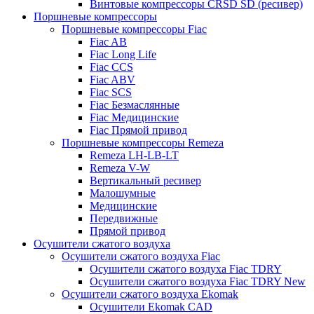
Винтовые компрессоры CRSD SD (ресивер)
Поршневые компрессоры
Поршневые компрессоры Fiac
Fiac AB
Fiac Long Life
Fiac CCS
Fiac ABV
Fiac SCS
Fiac Безмаслянные
Fiac Медицинские
Fiac Прямой привод
Поршневые компрессоры Remeza
Remeza LH-LB-LT
Remeza V-W
Вертикальный ресивер
Малошумные
Медицинские
Передвижные
Прямой привод
Осушители сжатого воздуха
Осушители сжатого воздуха Fiac
Осушители сжатого воздуха Fiac TDRY
Осушители сжатого воздуха Fiac TDRY New
Осушители сжатого воздуха Ekomak
Осушители Ekomak CAD