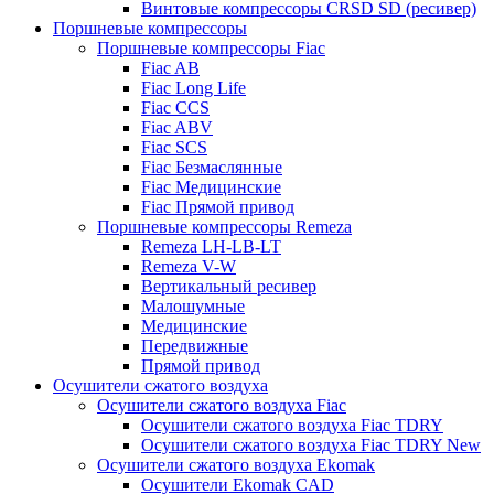
Винтовые компрессоры CRSD SD (ресивер)
Поршневые компрессоры
Поршневые компрессоры Fiac
Fiac AB
Fiac Long Life
Fiac CCS
Fiac ABV
Fiac SCS
Fiac Безмаслянные
Fiac Медицинские
Fiac Прямой привод
Поршневые компрессоры Remeza
Remeza LH-LB-LT
Remeza V-W
Вертикальный ресивер
Малошумные
Медицинские
Передвижные
Прямой привод
Осушители сжатого воздуха
Осушители сжатого воздуха Fiac
Осушители сжатого воздуха Fiac TDRY
Осушители сжатого воздуха Fiac TDRY New
Осушители сжатого воздуха Ekomak
Осушители Ekomak CAD