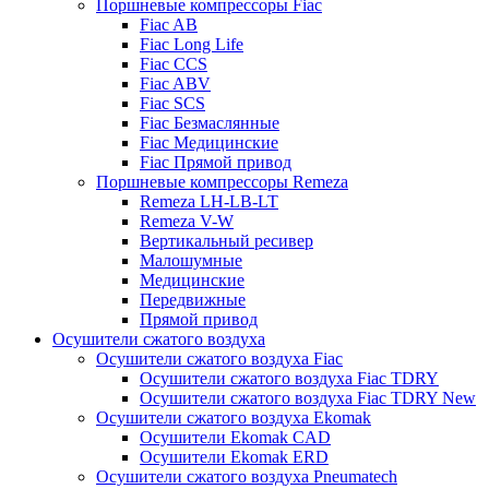
Поршневые компрессоры Fiac
Fiac AB
Fiac Long Life
Fiac CCS
Fiac ABV
Fiac SCS
Fiac Безмаслянные
Fiac Медицинские
Fiac Прямой привод
Поршневые компрессоры Remeza
Remeza LH-LB-LT
Remeza V-W
Вертикальный ресивер
Малошумные
Медицинские
Передвижные
Прямой привод
Осушители сжатого воздуха
Осушители сжатого воздуха Fiac
Осушители сжатого воздуха Fiac TDRY
Осушители сжатого воздуха Fiac TDRY New
Осушители сжатого воздуха Ekomak
Осушители Ekomak CAD
Осушители Ekomak ERD
Осушители сжатого воздуха Pneumatech