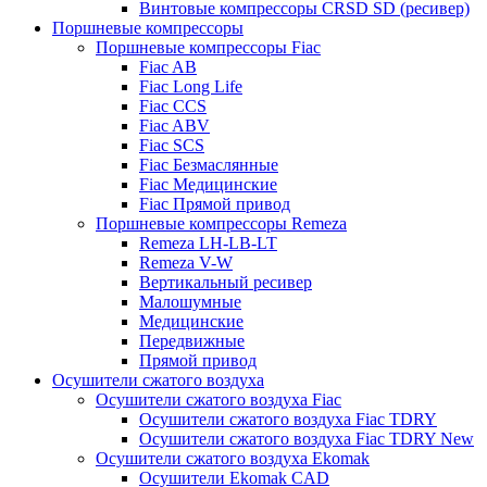
Винтовые компрессоры CRSD SD (ресивер)
Поршневые компрессоры
Поршневые компрессоры Fiac
Fiac AB
Fiac Long Life
Fiac CCS
Fiac ABV
Fiac SCS
Fiac Безмаслянные
Fiac Медицинские
Fiac Прямой привод
Поршневые компрессоры Remeza
Remeza LH-LB-LT
Remeza V-W
Вертикальный ресивер
Малошумные
Медицинские
Передвижные
Прямой привод
Осушители сжатого воздуха
Осушители сжатого воздуха Fiac
Осушители сжатого воздуха Fiac TDRY
Осушители сжатого воздуха Fiac TDRY New
Осушители сжатого воздуха Ekomak
Осушители Ekomak CAD