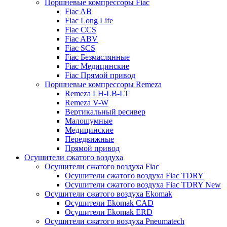
Поршневые компрессоры Fiac
Fiac AB
Fiac Long Life
Fiac CCS
Fiac ABV
Fiac SCS
Fiac Безмаслянные
Fiac Медицинские
Fiac Прямой привод
Поршневые компрессоры Remeza
Remeza LH-LB-LT
Remeza V-W
Вертикальный ресивер
Малошумные
Медицинские
Передвижные
Прямой привод
Осушители сжатого воздуха
Осушители сжатого воздуха Fiac
Осушители сжатого воздуха Fiac TDRY
Осушители сжатого воздуха Fiac TDRY New
Осушители сжатого воздуха Ekomak
Осушители Ekomak CAD
Осушители Ekomak ERD
Осушители сжатого воздуха Pneumatech