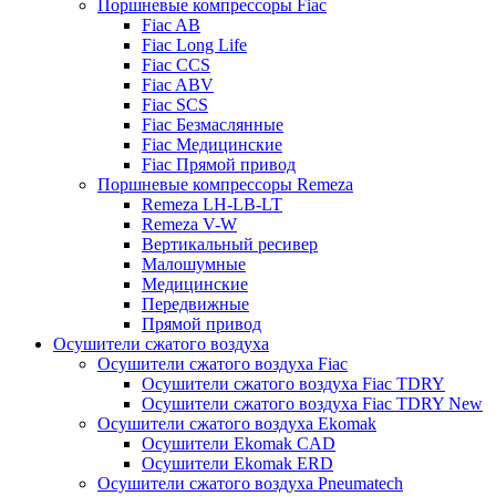
Поршневые компрессоры Fiac
Fiac AB
Fiac Long Life
Fiac CCS
Fiac ABV
Fiac SCS
Fiac Безмаслянные
Fiac Медицинские
Fiac Прямой привод
Поршневые компрессоры Remeza
Remeza LH-LB-LT
Remeza V-W
Вертикальный ресивер
Малошумные
Медицинские
Передвижные
Прямой привод
Осушители сжатого воздуха
Осушители сжатого воздуха Fiac
Осушители сжатого воздуха Fiac TDRY
Осушители сжатого воздуха Fiac TDRY New
Осушители сжатого воздуха Ekomak
Осушители Ekomak CAD
Осушители Ekomak ERD
Осушители сжатого воздуха Pneumatech