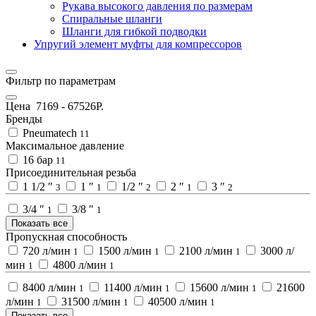
Рукава высокого давления по размерам
Спиральные шланги
Шланги для гибкой подводки
Упругий элемент муфты для компрессоров
Фильтр по параметрам
Цена
7169
-
67526
Р.
Бренды
Pneumatech
11
Максимальное давление
16 бар
11
Присоединительная резьба
1 1/2 ″
1 ″
1/2 ″
2 ″
3 ″
3
1
2
1
2
3/4 ″
3/8 ″
1
1
Показать все
Пропускная способность
720 л/мин
1500 л/мин
2100 л/мин
3000 л/
1
1
1
мин
4800 л/мин
1
1
8400 л/мин
11400 л/мин
15600 л/мин
21600
1
1
1
л/мин
31500 л/мин
40500 л/мин
1
1
1
Показать все