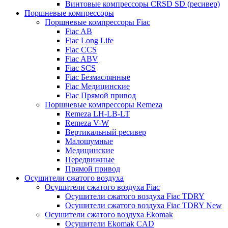
Винтовые компрессоры CRSD SD (ресивер)
Поршневые компрессоры
Поршневые компрессоры Fiac
Fiac AB
Fiac Long Life
Fiac CCS
Fiac ABV
Fiac SCS
Fiac Безмаслянные
Fiac Медицинские
Fiac Прямой привод
Поршневые компрессоры Remeza
Remeza LH-LB-LT
Remeza V-W
Вертикальный ресивер
Малошумные
Медицинские
Передвижные
Прямой привод
Осушители сжатого воздуха
Осушители сжатого воздуха Fiac
Осушители сжатого воздуха Fiac TDRY
Осушители сжатого воздуха Fiac TDRY New
Осушители сжатого воздуха Ekomak
Осушители Ekomak CAD