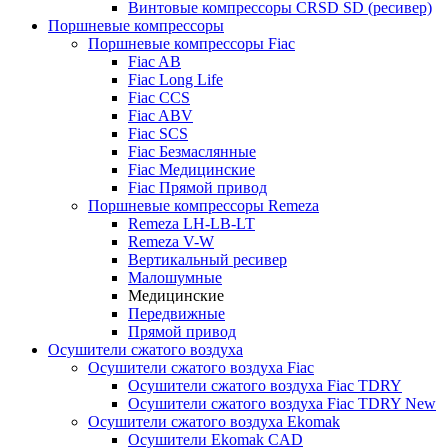
Винтовые компрессоры CRSD SD (ресивер)
Поршневые компрессоры
Поршневые компрессоры Fiac
Fiac AB
Fiac Long Life
Fiac CCS
Fiac ABV
Fiac SCS
Fiac Безмаслянные
Fiac Медицинские
Fiac Прямой привод
Поршневые компрессоры Remeza
Remeza LH-LB-LT
Remeza V-W
Вертикальный ресивер
Малошумные
Медицинские
Передвижные
Прямой привод
Осушители сжатого воздуха
Осушители сжатого воздуха Fiac
Осушители сжатого воздуха Fiac TDRY
Осушители сжатого воздуха Fiac TDRY New
Осушители сжатого воздуха Ekomak
Осушители Ekomak CAD