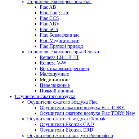
Поршневые компрессоры Fiac
Fiac AB
Fiac Long Life
Fiac CCS
Fiac ABV
Fiac SCS
Fiac Безмаслянные
Fiac Медицинские
Fiac Прямой привод
Поршневые компрессоры Remeza
Remeza LH-LB-LT
Remeza V-W
Вертикальный ресивер
Малошумные
Медицинские
Передвижные
Прямой привод
Осушители сжатого воздуха
Осушители сжатого воздуха Fiac
Осушители сжатого воздуха Fiac TDRY
Осушители сжатого воздуха Fiac TDRY New
Осушители сжатого воздуха Ekomak
Осушители Ekomak CAD
Осушители Ekomak ERD
Осушители сжатого воздуха Pneumatech