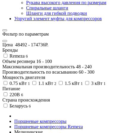
Рукава высокого давления по размерам
Спиральные шланги
Шланги для гибкой подводки
Упругий элемент муфты для компрессоров
Фильтр по параметрам
Цена
48492
-
174736
Р.
Бренды
Remeza
6
Объем ресивера
16
-
100
Максимальная производительность
48
-
240
Производительность по всасыванию
60
-
300
Мощность двигателя
0.75 кВт
1.1 кВт
1.5 кВт
3 кВт
1
2
1
1
Питание
220В
6
Страна происхождения
Беларусь
6
Поршневые компрессоры
Поршневые компрессоры Remeza
Медицинские