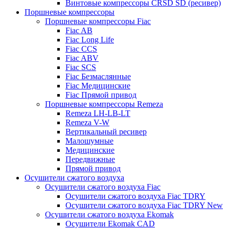
Винтовые компрессоры CRSD SD (ресивер)
Поршневые компрессоры
Поршневые компрессоры Fiac
Fiac AB
Fiac Long Life
Fiac CCS
Fiac ABV
Fiac SCS
Fiac Безмаслянные
Fiac Медицинские
Fiac Прямой привод
Поршневые компрессоры Remeza
Remeza LH-LB-LT
Remeza V-W
Вертикальный ресивер
Малошумные
Медицинские
Передвижные
Прямой привод
Осушители сжатого воздуха
Осушители сжатого воздуха Fiac
Осушители сжатого воздуха Fiac TDRY
Осушители сжатого воздуха Fiac TDRY New
Осушители сжатого воздуха Ekomak
Осушители Ekomak CAD