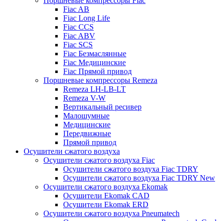
Поршневые компрессоры Fiac
Fiac AB
Fiac Long Life
Fiac CCS
Fiac ABV
Fiac SCS
Fiac Безмаслянные
Fiac Медицинские
Fiac Прямой привод
Поршневые компрессоры Remeza
Remeza LH-LB-LT
Remeza V-W
Вертикальный ресивер
Малошумные
Медицинские
Передвижные
Прямой привод
Осушители сжатого воздуха
Осушители сжатого воздуха Fiac
Осушители сжатого воздуха Fiac TDRY
Осушители сжатого воздуха Fiac TDRY New
Осушители сжатого воздуха Ekomak
Осушители Ekomak CAD
Осушители Ekomak ERD
Осушители сжатого воздуха Pneumatech