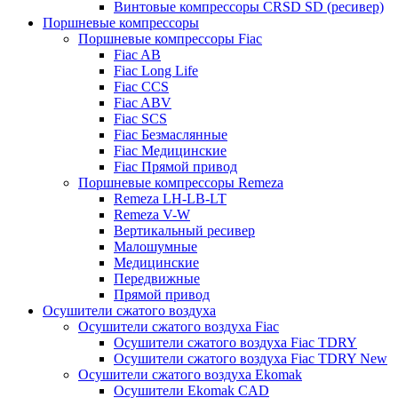
Винтовые компрессоры CRSD SD (ресивер)
Поршневые компрессоры
Поршневые компрессоры Fiac
Fiac AB
Fiac Long Life
Fiac CCS
Fiac ABV
Fiac SCS
Fiac Безмаслянные
Fiac Медицинские
Fiac Прямой привод
Поршневые компрессоры Remeza
Remeza LH-LB-LT
Remeza V-W
Вертикальный ресивер
Малошумные
Медицинские
Передвижные
Прямой привод
Осушители сжатого воздуха
Осушители сжатого воздуха Fiac
Осушители сжатого воздуха Fiac TDRY
Осушители сжатого воздуха Fiac TDRY New
Осушители сжатого воздуха Ekomak
Осушители Ekomak CAD