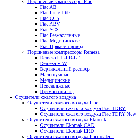
Поршневые компрессоры Fiac
Fiac AB
Fiac Long Life
Fiac CCS
Fiac ABV
Fiac SCS
Fiac Безмаслянные
Fiac Медицинские
Fiac Прямой привод
Поршневые компрессоры Remeza
Remeza LH-LB-LT
Remeza V-W
Вертикальный ресивер
Малошумные
Медицинские
Передвижные
Прямой привод
Осушители сжатого воздуха
Осушители сжатого воздуха Fiac
Осушители сжатого воздуха Fiac TDRY
Осушители сжатого воздуха Fiac TDRY New
Осушители сжатого воздуха Ekomak
Осушители Ekomak CAD
Осушители Ekomak ERD
Осушители сжатого воздуха Pneumatech