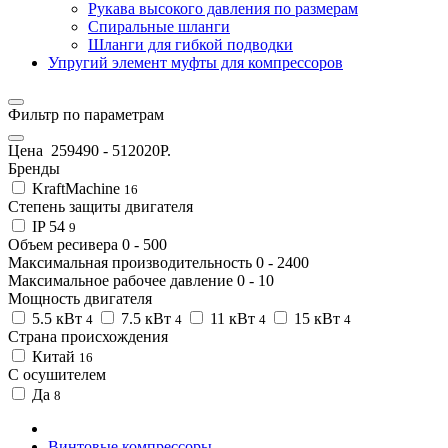
Рукава высокого давления по размерам
Спиральные шланги
Шланги для гибкой подводки
Упругий элемент муфты для компрессоров
Фильтр по параметрам
Цена
259490
-
512020
Р.
Бренды
KraftMachine
16
Степень защиты двигателя
IP 54
9
Объем ресивера
0
-
500
Максимальная производительность
0
-
2400
Максимальное рабочее давление
0
-
10
Мощность двигателя
5.5 кВт
7.5 кВт
11 кВт
15 кВт
4
4
4
4
Страна происхождения
Китай
16
С осушителем
Да
8
Винтовые компрессоры