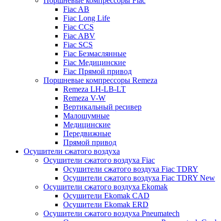
Поршневые компрессоры Fiac
Fiac AB
Fiac Long Life
Fiac CCS
Fiac ABV
Fiac SCS
Fiac Безмаслянные
Fiac Медицинские
Fiac Прямой привод
Поршневые компрессоры Remeza
Remeza LH-LB-LT
Remeza V-W
Вертикальный ресивер
Малошумные
Медицинские
Передвижные
Прямой привод
Осушители сжатого воздуха
Осушители сжатого воздуха Fiac
Осушители сжатого воздуха Fiac TDRY
Осушители сжатого воздуха Fiac TDRY New
Осушители сжатого воздуха Ekomak
Осушители Ekomak CAD
Осушители Ekomak ERD
Осушители сжатого воздуха Pneumatech