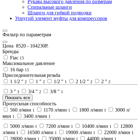
Рукава высокого давления по размерам
Спиральные шланги
Шланги для гибкой подводки
Упругий элемент муфты для компрессоров
Фильтр по параметрам
Цена
8520
-
104230
Р.
Бренды
Fiac
15
Максимальное давление
16 бар
15
Присоединительная резьба
1 1/2 ″
1 ″
1/2 ″
2 1/2 ″
2 ″
2
2
1
2
2
3 ″
3/4 ″
3/8 ″
3
2
1
Показать все
Пропускная способность
560 л/мин
1170 л/мин
1800 л/мин
3000 л/
1
1
1
мин
3400 л/мин
1
1
5000 л/мин
7200 л/мин
10400 л/мин
12800
1
1
1
л/мин
16500 л/мин
19000 л/мин
22000 л/мин
1
1
1
1
28000 л/мин
35000 л/мин
44000 л/мин
1
1
1