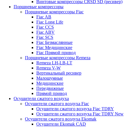
Винтовые компрессоры CRSD SD (ресивер)
Поршневые компрессоры
Поршневые компрессоры Fiac
Fiac AB
Fiac Long Life
Fiac CCS
Fiac ABV
Fiac SCS
Fiac Безмаслянные
Fiac Медицинские
Fiac Прямой привод
Поршневые компрессоры Remeza
Remeza LH-LB-LT
Remeza V-W
Вертикальный ресивер
Малошумные
Медицинские
Передвижные
Прямой привод
Осушители сжатого воздуха
Осушители сжатого воздуха Fiac
Осушители сжатого воздуха Fiac TDRY
Осушители сжатого воздуха Fiac TDRY New
Осушители сжатого воздуха Ekomak
Осушители Ekomak CAD