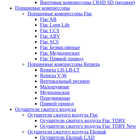
Винтовые компрессоры CRSD SD (ресивер)
Поршневые компрессоры
Поршневые компрессоры Fiac
Fiac AB
Fiac Long Life
Fiac CCS
Fiac ABV
Fiac SCS
Fiac Безмаслянные
Fiac Медицинские
Fiac Прямой привод
Поршневые компрессоры Remeza
Remeza LH-LB-LT
Remeza V-W
Вертикальный ресивер
Малошумные
Медицинские
Передвижные
Прямой привод
Осушители сжатого воздуха
Осушители сжатого воздуха Fiac
Осушители сжатого воздуха Fiac TDRY
Осушители сжатого воздуха Fiac TDRY New
Осушители сжатого воздуха Ekomak
Осушители Ekomak CAD