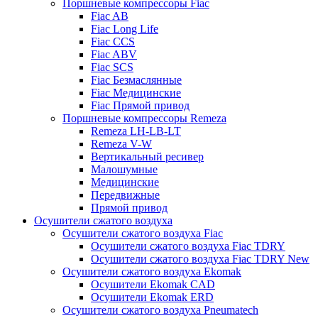
Поршневые компрессоры Fiac
Fiac AB
Fiac Long Life
Fiac CCS
Fiac ABV
Fiac SCS
Fiac Безмаслянные
Fiac Медицинские
Fiac Прямой привод
Поршневые компрессоры Remeza
Remeza LH-LB-LT
Remeza V-W
Вертикальный ресивер
Малошумные
Медицинские
Передвижные
Прямой привод
Осушители сжатого воздуха
Осушители сжатого воздуха Fiac
Осушители сжатого воздуха Fiac TDRY
Осушители сжатого воздуха Fiac TDRY New
Осушители сжатого воздуха Ekomak
Осушители Ekomak CAD
Осушители Ekomak ERD
Осушители сжатого воздуха Pneumatech