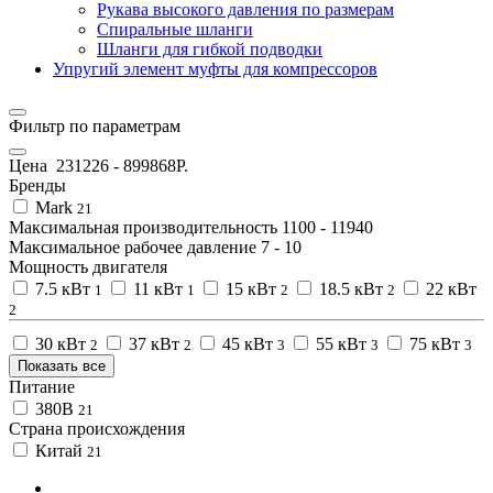
Рукава высокого давления по размерам
Спиральные шланги
Шланги для гибкой подводки
Упругий элемент муфты для компрессоров
Фильтр по параметрам
Цена
231226
-
899868
Р.
Бренды
Mark
21
Максимальная производительность
1100
-
11940
Максимальное рабочее давление
7
-
10
Мощность двигателя
7.5 кВт
11 кВт
15 кВт
18.5 кВт
22 кВт
1
1
2
2
2
30 кВт
37 кВт
45 кВт
55 кВт
75 кВт
2
2
3
3
3
Показать все
Питание
380В
21
Страна происхождения
Китай
21