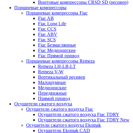
Винтовые компрессоры CRSD SD (ресивер)
Поршневые компрессоры
Поршневые компрессоры Fiac
Fiac AB
Fiac Long Life
Fiac CCS
Fiac ABV
Fiac SCS
Fiac Безмаслянные
Fiac Медицинские
Fiac Прямой привод
Поршневые компрессоры Remeza
Remeza LH-LB-LT
Remeza V-W
Вертикальный ресивер
Малошумные
Медицинские
Передвижные
Прямой привод
Осушители сжатого воздуха
Осушители сжатого воздуха Fiac
Осушители сжатого воздуха Fiac TDRY
Осушители сжатого воздуха Fiac TDRY New
Осушители сжатого воздуха Ekomak
Осушители Ekomak CAD