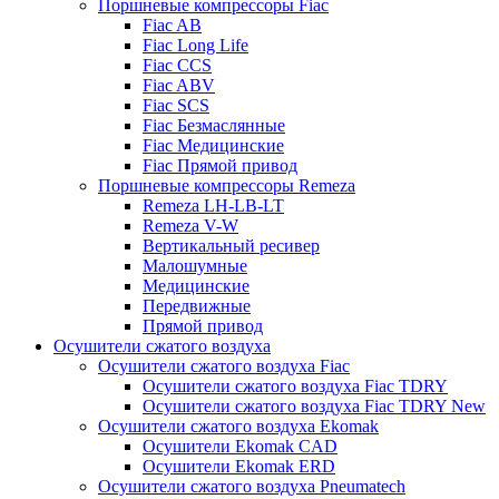
Поршневые компрессоры Fiac
Fiac AB
Fiac Long Life
Fiac CCS
Fiac ABV
Fiac SCS
Fiac Безмаслянные
Fiac Медицинские
Fiac Прямой привод
Поршневые компрессоры Remeza
Remeza LH-LB-LT
Remeza V-W
Вертикальный ресивер
Малошумные
Медицинские
Передвижные
Прямой привод
Осушители сжатого воздуха
Осушители сжатого воздуха Fiac
Осушители сжатого воздуха Fiac TDRY
Осушители сжатого воздуха Fiac TDRY New
Осушители сжатого воздуха Ekomak
Осушители Ekomak CAD
Осушители Ekomak ERD
Осушители сжатого воздуха Pneumatech