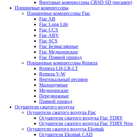
Винтовые компрессоры CRSD SD (ресивер)
Поршневые компрессоры
Поршневые компрессоры Fiac
Fiac AB
Fiac Long Life
Fiac CCS
Fiac ABV
Fiac SCS
Fiac Безмаслянные
Fiac Медицинские
Fiac Прямой привод
Поршневые компрессоры Remeza
Remeza LH-LB-LT
Remeza V-W
Вертикальный ресивер
Малошумные
Медицинские
Передвижные
Прямой привод
Осушители сжатого воздуха
Осушители сжатого воздуха Fiac
Осушители сжатого воздуха Fiac TDRY
Осушители сжатого воздуха Fiac TDRY New
Осушители сжатого воздуха Ekomak
Осушители Ekomak CAD