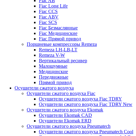
Fiac AB
Fiac Long Life
Fiac CCS
Fiac ABV
Fiac SCS
Fiac Безмаслянные
Fiac Медицинские
Fiac Прямой привод
Поршневые компрессоры Remeza
Remeza LH-LB-LT
Remeza V-W
Вертикальный ресивер
Малошумные
Медицинские
Передвижные
Прямой привод
Осушители сжатого воздуха
Осушители сжатого воздуха Fiac
Осушители сжатого воздуха Fiac TDRY
Осушители сжатого воздуха Fiac TDRY New
Осушители сжатого воздуха Ekomak
Осушители Ekomak CAD
Осушители Ekomak ERD
Осушители сжатого воздуха Pneumatech
Осушители сжатого воздуха Pneumatech Cool