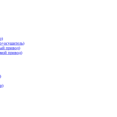
р)
р+осушитель)
ый привод)
мой привод)
)
р)