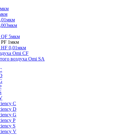
3мкм
1мкм
0,01мкм
0,003мкм
i QF 5мкм
 PF 1мкм
 HF 0,01мкм
здуха Omi CF
того воздуха Omi SA
C
 D
 G
P
S
 V
iency C
ciency D
ciency G
iency P
iency S
ciency V