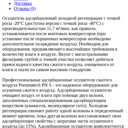
Доставка
Отзывы (0)
Осушитель адсорбционный холодной регенерации с точкой
росы -20°C (доступна версия с точкой росы -40°C) с
производительностью 11,7 м³/мин, как правило,
устанавливается после винтовых компрессоров (при
установке после поршневых компрессоров необходимо
дополнительное охлаждение воздуха). Необходим для
оборудования, предъявляющего высочайшие требования к
количеству влаги в воздухе. Вкупе с магистральными
фильтрами грубой и тонкой очистки позволяет добиться
превосходного качества сжатого воздуха, очищенного от
влаги и пыли по самым высоким стандартам.
Профессиональные адсорбционные осушители сжатого
воздуха Pneumatech PH S - это надежное оборудование для
осушения сжатого воздуха. Адсорбционные осушители
очищают воздух от влаги при помощи двух колонн,
заполненных специализированным адсорбирующим
веществом (альмагель, молекулярное сито). Холодная
регенерация означает работу одной колонны в определенный
момент времени, пока другая колонна восстанавливает свои
адсорбирующие свойства с затратами части осушенного
воздуха (до 15%). Адсорбционные осушители комплектуются