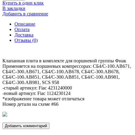
Купить в один клик
В закладки
Добавить в сравнение
Описание
Оплата
Доставка
Отзывы (0)
Клапанная плита в комплекте для поршневой группы Фиак
Применяется на поршневых компрессорах: СБ4/C-100.АВ671,
СБ4/C-300.АВ671, СБ4/C-100.АВ678, СБ4/C-300.АВ678,
СБ4/C-100.АВ851, СБ4/C-300.АВ851, СБ4/C-100.АВ981,
СБ4/C-300.АВ981, SCS 958
-старый артикул: Fiac 4231240000
-новый артикул: Fiac 1124230124
*изображение товара может отличаться
Номер детали на схеме #66
Добавить комментарий