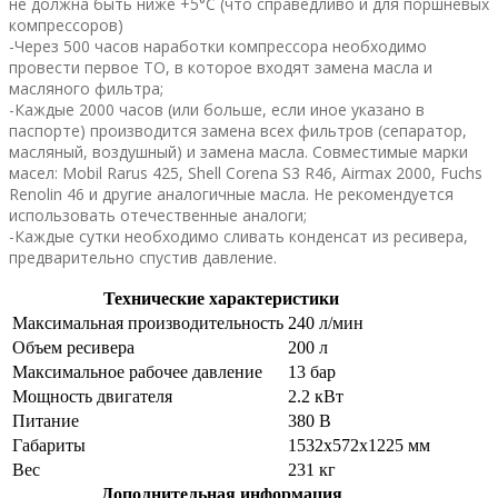
не должна быть ниже +5°C (что справедливо и для поршневых
компрессоров)
-Через 500 часов наработки компрессора необходимо
провести первое ТО, в которое входят замена масла и
масляного фильтра;
-Каждые 2000 часов (или больше, если иное указано в
паспорте) производится замена всех фильтров (сепаратор,
масляный, воздушный) и замена масла. Совместимые марки
масел: Mobil Rarus 425, Shell Corena S3 R46, Airmax 2000, Fuchs
Renolin 46 и другие аналогичные масла. Не рекомендуется
использовать отечественные аналоги;
-Каждые сутки необходимо сливать конденсат из ресивера,
предварительно спустив давление.
Технические характеристики
Максимальная производительность
240 л/мин
Объем ресивера
200 л
Максимальное рабочее давление
13 бар
Мощность двигателя
2.2 кВт
Питание
380 В
Габариты
1532x572x1225 мм
Вес
231 кг
Дополнительная информация